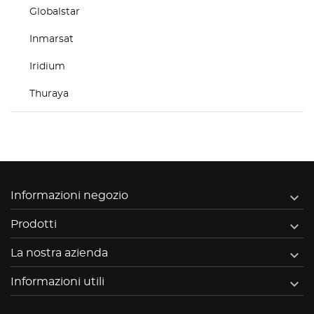
Globalstar
Inmarsat
Iridium
Thuraya

Informazioni negozio

Prodotti

La nostra azienda

Informazioni utili