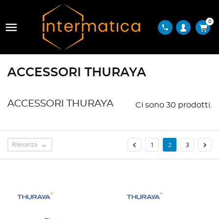
0

phone
ACCESSORI THURAYA
ACCESSORI THURAYA
Ci sono 30 prodotti.
Rilevanza


1
2
3
