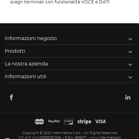
scegli terminali con funzionalità VOCE e DATI

Informazioni negozio

Prodotti

La nostra azienda

Informazioni utili
Copyright © 2020 Intermatica S.p.A. - All Rights Reserved
C.F. e P. IVA 05389281006 – R.E.A. 889671 -
www.intermatica.it