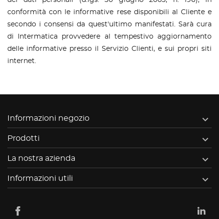
dei dati personali (d.lgs. 30 giugno 2003, n. 196), in
conformità con le informative rese disponibili al Cliente e
secondo i consensi da quest'ultimo manifestati. Sarà cura
di Intermatica provvedere al tempestivo aggiornamento
delle informative presso il Servizio Clienti, e sui propri siti
internet.

Informazioni negozio

Prodotti

La nostra azienda

Informazioni utili