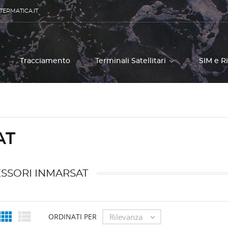
TERMATICA.IT
Tracciamento
Terminali Satellitari
SIM e R
AT
SSORI INMARSAT


Rilevanza
ORDINATI PER
