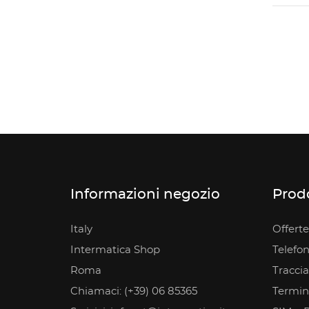
Informazioni negozio
Prodo
Italy
Offerte
Intermatica Shop
Telefon
Roma
Tracci
Chiamaci: (+39) 06 85365
Termina