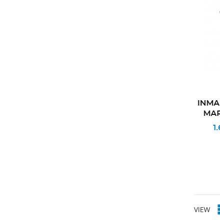
INMA
MAR
1
VIEW