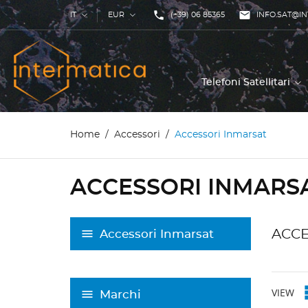
phone

IT
EUR
(+39) 06 85365
INFO.SAT@IN
Telefoni Satellitari
Home
Accessori
Accessori Inmarsat
ACCESSORI INMARS
ACCE
Accessori Inmarsat
VIEW
Marchi