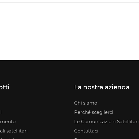
tti
La nostra azienda
Chi siamo
i
Perché sceglierci
amento
Le Comunicazioni Satellitari
li satellitari
Contattaci