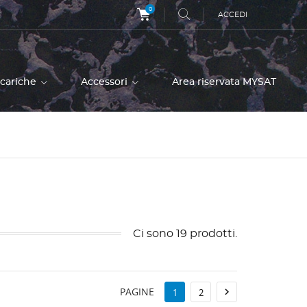
0
ACCEDI
icariche
Accessori
Area riservata MYSAT
Ci sono 19 prodotti.
PAGINE

1
2