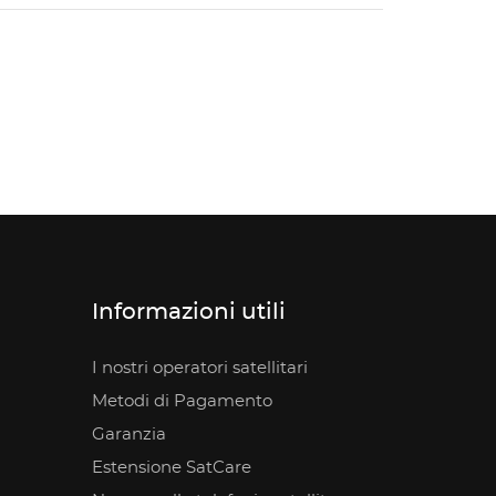
Informazioni utili
I nostri operatori satellitari
Metodi di Pagamento
Garanzia
Estensione SatCare