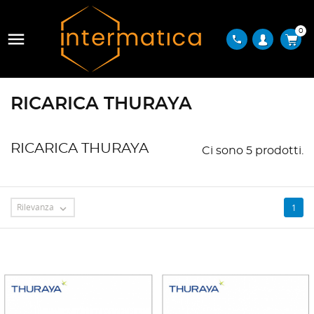
0

phone
RICARICA THURAYA
RICARICA THURAYA
Ci sono 5 prodotti.
Rilevanza
1
