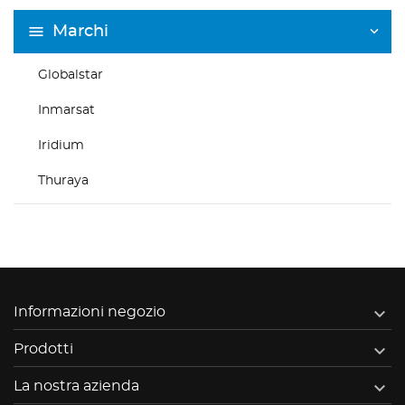
Marchi
Globalstar
Inmarsat
Iridium
Thuraya

Informazioni negozio

Prodotti

La nostra azienda