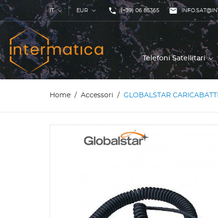
phone

IT
EUR
(+39) 06 85365
INFO.SAT@IN
Telefoni Satellitari
Home
Accessori
GLOBALSTAR CARICABATTE