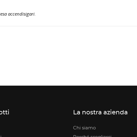
esa accendisigari.
tti
La nostra azienda
Chi siamo