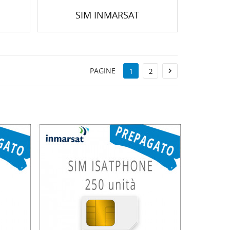
SIM INMARSAT
PAGINE

1
2