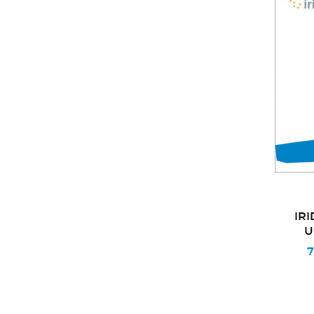
IRI
U
7