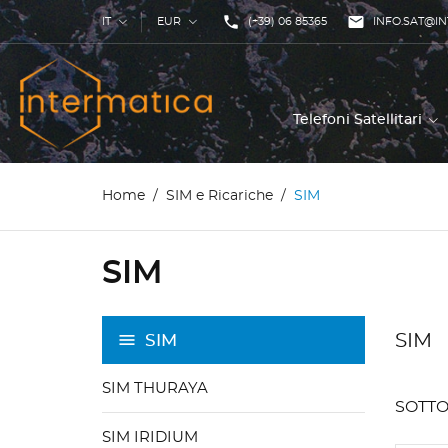
phone

IT
EUR
(+39) 06 85365
INFO.SAT@IN
Telefoni Satellitari
Home
SIM e Ricariche
SIM
SIM
SIM
SIM
SIM THURAYA
SOTTO
SIM IRIDIUM