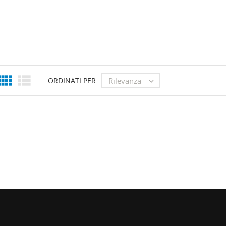


Rilevanza
ORDINATI PER
